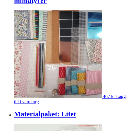
miniatyrer
467
kr
Lägg
till i varukorg
Materialpaket: Litet