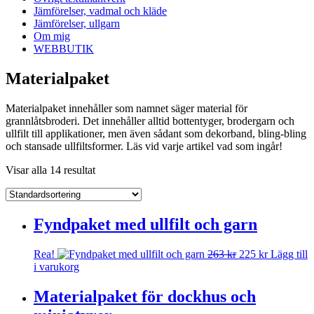
Jämförelser, vadmal och kläde
Jämförelser, ullgarn
Om mig
WEBBUTIK
Materialpaket
Materialpaket innehåller som namnet säger material för
grannlåtsbroderi. Det innehåller alltid bottentyger, brodergarn och
ullfilt till applikationer, men även sådant som dekorband, bling-bling
och stansade ullfiltsformer. Läs vid varje artikel vad som ingår!
Visar alla 14 resultat
Fyndpaket med ullfilt och garn
Det
Det
Rea!
263
kr
225
kr
Lägg till
ursprungliga
nuvarande
i varukorg
priset
priset
var:
är:
Materialpaket för dockhus och
263 kr.
225 kr.