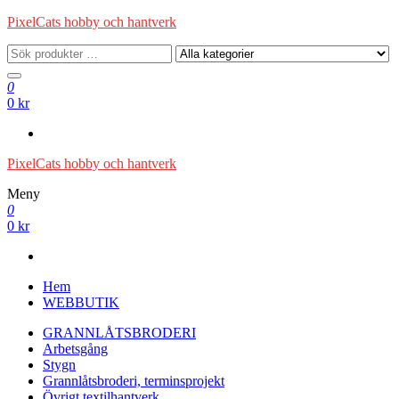
Hoppa
PixelCats hobby och hantverk
till
innehåll
0
0 kr
PixelCats hobby och hantverk
Meny
0
0 kr
Hem
WEBBUTIK
GRANNLÅTSBRODERI
Arbetsgång
Stygn
Grannlåtsbroderi, terminsprojekt
Övrigt textilhantverk