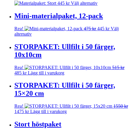
kan
Den
445
kr
Välj alternativ
varianter.
väljas
här
De
på
produkten
Mini-materialpaket, 12-pack
olika
produktsidan
har
alternativen
flera
kan
Det
Det
Rea!
475
kr
445
kr
Välj
varianter.
väljas
Den
ursprungliga
nuvarande
alternativ
De
på
här
priset
priset
olika
produktsidan
produkten
var:
är:
STORPAKET: Ullfilt i 50 färger,
alternativen
har
475 kr.
445 kr.
kan
10x10cm
flera
väljas
varianter.
på
De
Rea!
515
kr
produktsidan
olika
Det
Det
485
kr
Lägg till i varukorg
alternativen
ursprungliga
nuvarande
kan
priset
priset
STORPAKET: Ullfilt i 50 färger,
väljas
var:
är:
15×20 cm
på
515 kr.
485 kr.
produktsidan
Rea!
1550
kr
Det
Det
1475
kr
Lägg till i varukorg
ursprungliga
nuvarande
priset
priset
Stort höstpaket
var:
är:
1550 kr.
1475 kr.