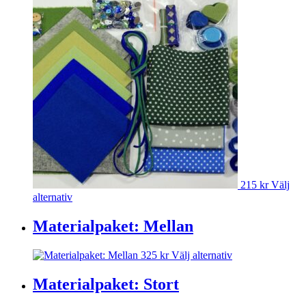
215
kr
Välj
Den
alternativ
här
produkten
Materialpaket: Mellan
har
flera
Den
325
kr
Välj alternativ
varianter.
här
De
produkten
Materialpaket: Stort
olika
har
alternativen
flera