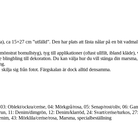
, ca 15×27 cm ”utfälld”. Den har plats att fästa nålar på en bit vadmal o
önstrat bomullstyg), tyg till applikationer (oftast ullfilt, ibland kläde),
se blingbling till dekoration. Du kan välja hur du vill stänga din mars
ng.
kilja sig från fotot. Färgskalan är dock alltid densamma.
 03: Oblekt/ockra/cerise, 04: Mörkgrå/rosa, 05: Senap/rost/oliv, 06: G
, 11: Denim/dimgrön, 12: Denim/klarröd, 24: Svart/cerise/turkos, 27: Gr
denim, 43: Mörklila/cerise/rosa, Marsma, specialbeställning