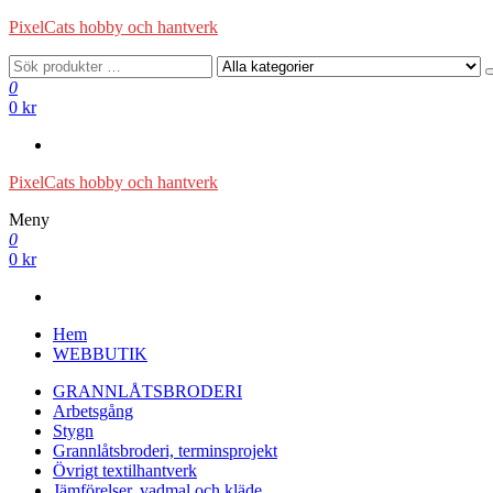
Hoppa
PixelCats hobby och hantverk
till
innehåll
0
0 kr
PixelCats hobby och hantverk
Meny
0
0 kr
Hem
WEBBUTIK
GRANNLÅTSBRODERI
Arbetsgång
Stygn
Grannlåtsbroderi, terminsprojekt
Övrigt textilhantverk
Jämförelser, vadmal och kläde