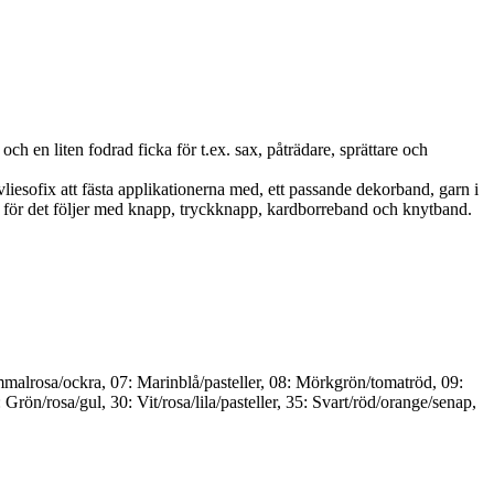
ch en liten fodrad ficka för t.ex. sax, påträdare, sprättare och
 vliesofix att fästa applikationerna med, ett passande dekorband, garn i
ma, för det följer med knapp, tryckknapp, kardborreband och knytband.
ammalrosa/ockra, 07: Marinblå/pasteller, 08: Mörkgrön/tomatröd, 09:
ön/rosa/gul, 30: Vit/rosa/lila/pasteller, 35: Svart/röd/orange/senap,