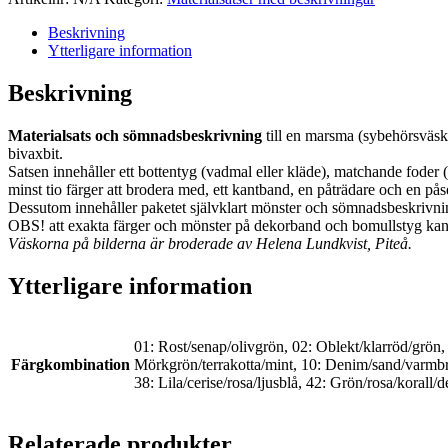
Beskrivning
Ytterligare information
Beskrivning
Materialsats och sömnadsbeskrivning
till en marsma (sybehörsväska)
bivaxbit.
Satsen innehåller ett bottentyg (vadmal eller kläde), matchande foder (m
minst tio färger att brodera med, ett kantband, en påträdare och en på
Dessutom innehåller paketet självklart mönster och sömnadsbeskrivni
OBS! att exakta färger och mönster på dekorband och bomullstyg kan s
Väskorna på bilderna är broderade av Helena Lundkvist, Piteå.
Ytterligare information
01: Rost/senap/olivgrön, 02: Oblekt/klarröd/grön,
Färgkombination
Mörkgrön/terrakotta/mint, 10: Denim/sand/varmbrun
38: Lila/cerise/rosa/ljusblå, 42: Grön/rosa/korall/
Relaterade produkter