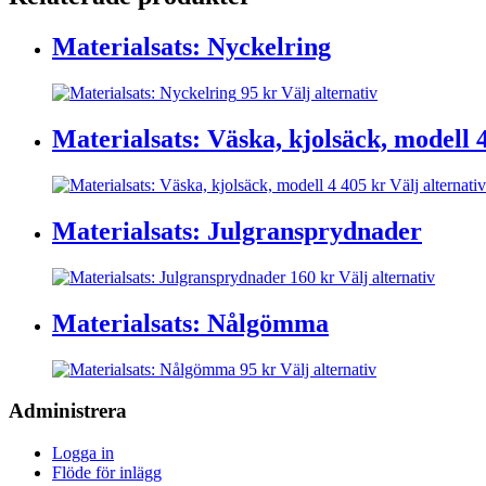
Materialsats: Nyckelring
Den
95
kr
Välj alternativ
här
produkten
Materialsats: Väska, kjolsäck, modell 
har
flera
405
kr
Välj alternativ
varianter.
De
Materialsats: Julgransprydnader
olika
alternativen
kan
Den
160
kr
Välj alternativ
väljas
här
på
produk
Materialsats: Nålgömma
produktsidan
har
flera
Den
95
kr
Välj alternativ
variante
här
De
produkten
Administrera
olika
har
alterna
flera
kan
Logga in
varianter.
väljas
Flöde för inlägg
De