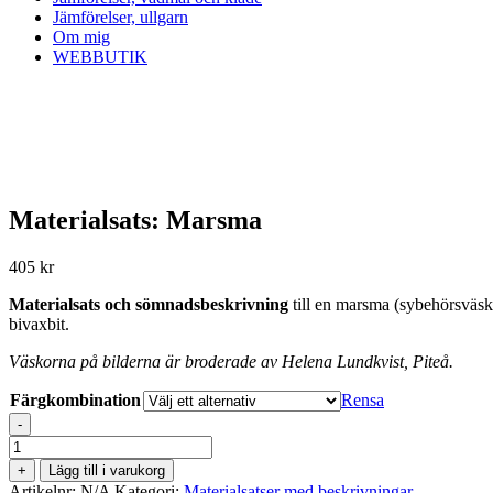
Jämförelser, ullgarn
Om mig
WEBBUTIK
Materialsats: Marsma
405
kr
Materialsats och sömnadsbeskrivning
till en marsma (sybehörsväska)
bivaxbit.
Väskorna på bilderna är broderade av Helena Lundkvist, Piteå.
Färgkombination
Rensa
-
Materialsats:
Marsma
+
Lägg till i varukorg
mängd
Artikelnr:
N/A
Kategori:
Materialsatser med beskrivningar