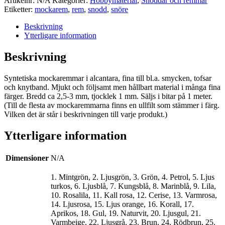
Artikelnr:
N/A
Kategorier:
Hobbymaterial
,
Snoddar och remmar
Etiketter:
mockarem
,
rem
,
snodd
,
snöre
Beskrivning
Ytterligare information
Beskrivning
Syntetiska mockaremmar i alcantara, fina till bl.a. smycken, tofsar
och knytband. Mjukt och följsamt men hållbart material i många fina
färger. Bredd ca 2,5-3 mm, tjocklek 1 mm. Säljs i bitar på 1 meter.
(Till de flesta av mockaremmarna finns en ullfilt som stämmer i färg.
Vilken det är står i beskrivningen till varje produkt.)
Ytterligare information
Dimensioner
N/A
1. Mintgrön, 2. Ljusgrön, 3. Grön, 4. Petrol, 5. Ljus
turkos, 6. Ljusblå, 7. Kungsblå, 8. Marinblå, 9. Lila,
10. Rosalila, 11. Kall rosa, 12. Cerise, 13. Varmrosa,
14. Ljusrosa, 15. Ljus orange, 16. Korall, 17.
Aprikos, 18. Gul, 19. Naturvit, 20. Ljusgul, 21.
Varmbeige, 22. Ljusgrå, 23. Brun, 24. Rödbrun, 25.