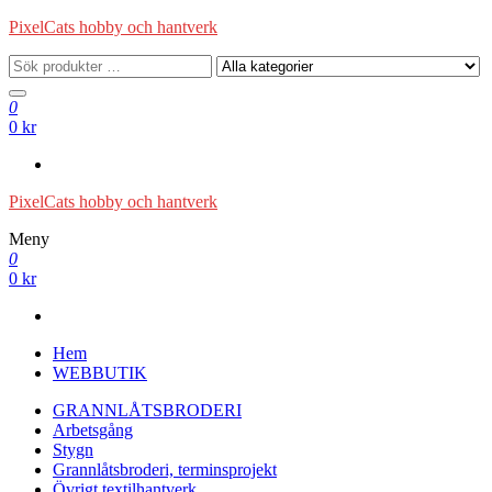
Hoppa
PixelCats hobby och hantverk
till
innehåll
0
0 kr
PixelCats hobby och hantverk
Meny
0
0 kr
Hem
WEBBUTIK
GRANNLÅTSBRODERI
Arbetsgång
Stygn
Grannlåtsbroderi, terminsprojekt
Övrigt textilhantverk