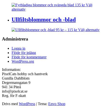
väljas
De
135
kr
Välj
på
olika
Den
alternativ
produktsidan
alternativen
här
kan
produkten
Ullfiltsblommor och -blad
väljas
har
på
flera
Prisintervall:
Den
95
kr
–
115
kr
Välj alternativ
produktsidan
varianter.
95 kr
här
De
till
produ
Administrera
olika
115 kr
har
alternativen
flera
kan
Logga in
varian
väljas
Flöde för inlägg
De
på
Flöde för kommentarer
olika
produktsidan
WordPress.org
alter
kan
Information:
väljas
PixelCats hobby och hantverk
på
Gunilla Dahlblom
produ
Degermansgatan 9
941 34 Piteå
info@pixelcat.se
Reg. för F-skatt
Drivs med
WordPress
|
Tema:
Envo Shop