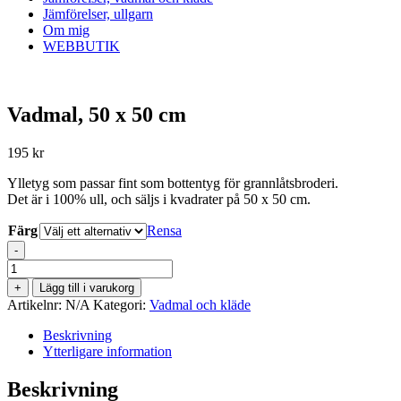
Jämförelser, ullgarn
Om mig
WEBBUTIK
Vadmal, 50 x 50 cm
195
kr
Ylletyg som passar fint som bottentyg för grannlåtsbroderi.
Det är i 100% ull, och säljs i kvadrater på 50 x 50 cm.
Färg
Rensa
-
Vadmal,
50
+
Lägg till i varukorg
x
Artikelnr:
N/A
Kategori:
Vadmal och kläde
50
cm
Beskrivning
mängd
Ytterligare information
Beskrivning