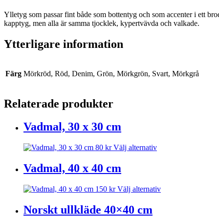
Ylletyg som passar fint både som bottentyg och som accenter i ett bro
kapptyg, men alla är samma tjocklek, kypertvävda och valkade.
Ytterligare information
Färg
Mörkröd, Röd, Denim, Grön, Mörkgrön, Svart, Mörkgrå
Relaterade produkter
Vadmal, 30 x 30 cm
Den
80
kr
Välj alternativ
här
produkten
Vadmal, 40 x 40 cm
har
flera
Den
150
kr
Välj alternativ
varianter.
här
De
produkten
Norskt ullkläde 40×40 cm
olika
har
alternativen