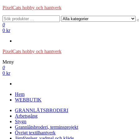
Hoppa
PixelCats hobby och hantverk
till
innehåll
0
0 kr
PixelCats hobby och hantverk
Meny
0
0 kr
Hem
WEBBUTIK
GRANNLÅTSBRODERI
Arbetsgång
Stygn
Grannlåtsbroderi, terminsprojekt
Övrigt textilhantverk
Jämförelser, vadmal och kläde