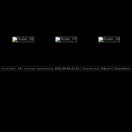
t antal bilder:
19
| Senaste uppdatering:
2011-06-04 21:23
| Skapad med
JAlbum
&
Chameleon