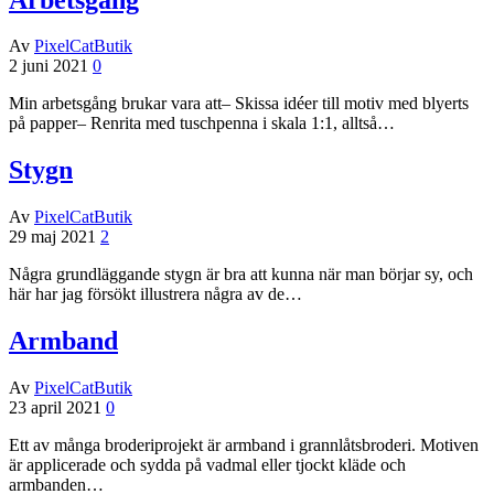
Av
PixelCatButik
2 juni 2021
0
Min arbetsgång brukar vara att– Skissa idéer till motiv med blyerts
på papper– Renrita med tuschpenna i skala 1:1, alltså…
Stygn
Av
PixelCatButik
29 maj 2021
2
Några grundläggande stygn är bra att kunna när man börjar sy, och
här har jag försökt illustrera några av de…
Armband
Av
PixelCatButik
23 april 2021
0
Ett av många broderiprojekt är armband i grannlåtsbroderi. Motiven
är applicerade och sydda på vadmal eller tjockt kläde och
armbanden…