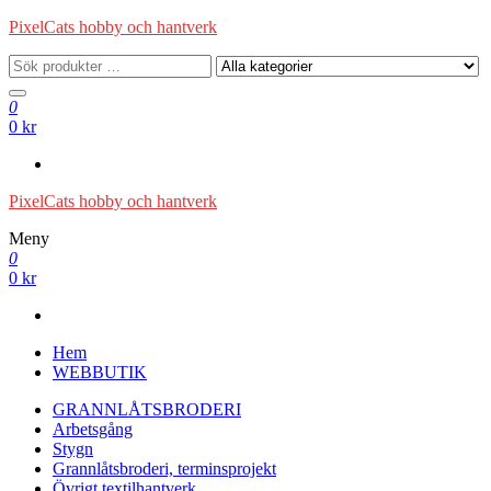
Hoppa
PixelCats hobby och hantverk
till
innehåll
0
0 kr
PixelCats hobby och hantverk
Meny
0
0 kr
Hem
WEBBUTIK
GRANNLÅTSBRODERI
Arbetsgång
Stygn
Grannlåtsbroderi, terminsprojekt
Övrigt textilhantverk