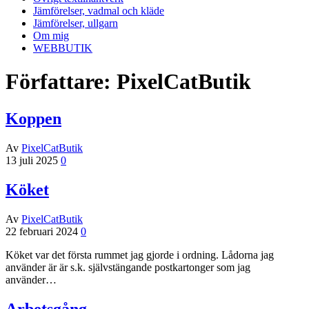
Jämförelser, vadmal och kläde
Jämförelser, ullgarn
Om mig
WEBBUTIK
Författare:
PixelCatButik
Koppen
Av
PixelCatButik
13 juli 2025
0
Köket
Av
PixelCatButik
22 februari 2024
0
Köket var det första rummet jag gjorde i ordning. Lådorna jag
använder är är s.k. självstängande postkartonger som jag
använder…
Arbetsgång