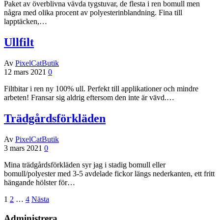
Paket av överblivna vävda tygstuvar, de flesta i ren bomull men
några med olika procent av polyesterinblandning. Fina till
lapptäcken,…
Ullfilt
Av
PixelCatButik
12 mars 2021
0
Filtbitar i ren ny 100% ull. Perfekt till applikationer och mindre
arbeten! Fransar sig aldrig eftersom den inte är vävd.…
Trädgårdsförkläden
Av
PixelCatButik
3 mars 2021
0
Mina trädgårdsförkläden syr jag i stadig bomull eller
bomull/polyester med 3-5 avdelade fickor längs nederkanten, ett fritt
hängande hölster för…
Sidnumrering
1
2
…
4
Nästa
för
Administrera