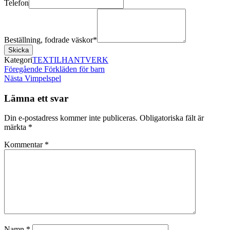
Telefon
Beställning, fodrade väskor
*
Skicka
Kategori
TEXTILHANTVERK
Inläggsnavigering
Föregående
Föregående
Förkläden för barn
inlägg
Nästa
Nästa
Vimpelspel
inlägg
Lämna ett svar
Din e-postadress kommer inte publiceras.
Obligatoriska fält är
märkta
*
Kommentar
*
Namn
*