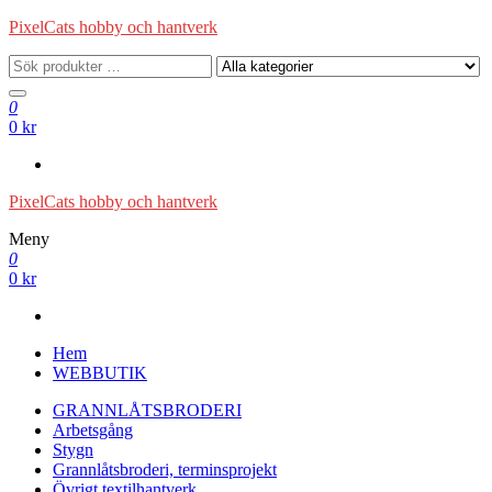
Hoppa
PixelCats hobby och hantverk
till
innehåll
0
0 kr
PixelCats hobby och hantverk
Meny
0
0 kr
Hem
WEBBUTIK
GRANNLÅTSBRODERI
Arbetsgång
Stygn
Grannlåtsbroderi, terminsprojekt
Övrigt textilhantverk