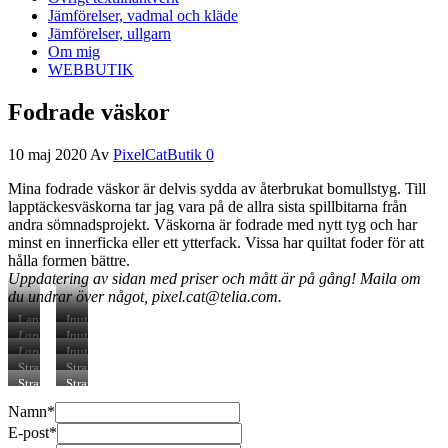
Jämförelser, vadmal och kläde
Jämförelser, ullgarn
Om mig
WEBBUTIK
Fodrade väskor
10 maj 2020
Av
PixelCatButik
0
Mina fodrade väskor är delvis sydda av återbrukat bomullstyg. Till
lapptäckesväskorna tar jag vara på de allra sista spillbitarna från
andra sömnadsprojekt. Väskorna är fodrade med nytt tyg och har
minst en innerficka eller ett ytterfack. Vissa har quiltat foder för att
hålla formen bättre.
Uppdatering av sidan med priser och mått är på gång! Maila om
du undrar över något, pixel.cat@telia.com.
Lapptäckesväska
Inuti
i
väskan.
Lapptäckesväska
Inuti
blå/turkosa
Med
i
väskan.
Lapptäckesväska
Inuti
toner.
innerficka
blå/turkosa
Med
i
väskan.
Strandväska
Strandväska,
Längre
toner.
innerficka.
gröna
Med
”Marin”
insidan
Strandväska
Strandväska,
handtag,
Kortare
toner.
innerficka.
Axellånga
Med
”Solros”
inuti
Namn
*
handtag,
Kortare
bärhandtag.
innerficka
Axellånga
Med
handtag,
bärhandtag.
innerficka.
E-post
*