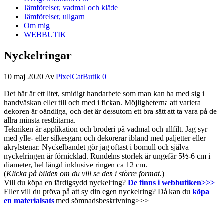
Jämförelser, vadmal och kläde
Jämförelser, ullgarn
Om mig
WEBBUTIK
Nyckelringar
10 maj 2020
Av
PixelCatButik
0
Det här är ett litet, smidigt handarbete som man kan ha med sig i
handväskan eller till och med i fickan. Möjligheterna att variera
dekoren är oändliga, och det är dessutom ett bra sätt att ta vara på de
allra minsta restbitarna.
Tekniken är applikation och broderi på vadmal och ullfilt. Jag syr
med ylle- eller silkesgarn och dekorerar ibland med paljetter eller
akrylstenar. Nyckelbandet gör jag oftast i bomull och själva
nyckelringen är förnicklad. Rundelns storlek är ungefär 5½-6 cm i
diameter, hel längd inklusive ringen ca 12 cm.
(
Klicka på bilden om du vill se den i större format.
)
Vill du köpa en färdigsydd nyckelring?
De finns i webbutiken>>>
Eller vill du pröva på att sy din egen nyckelring? Då kan du
köpa
en materialsats
med sömnadsbeskrivning>>>