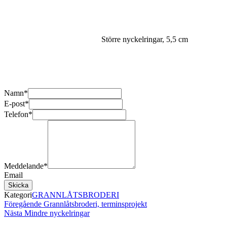
Större nyckelringar, 5,5 cm
Namn
*
E-post
*
Telefon
*
Meddelande
*
Email
Skicka
Kategori
GRANNLÅTSBRODERI
Inläggsnavigering
Föregående
Föregående
Grannlåtsbroderi, terminsprojekt
inlägg
Nästa
Nästa
Mindre nyckelringar
inlägg