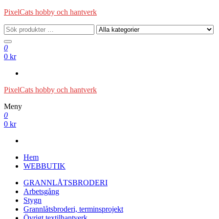
Hoppa
PixelCats hobby och hantverk
till
innehåll
0
0 kr
PixelCats hobby och hantverk
Meny
0
0 kr
Hem
WEBBUTIK
GRANNLÅTSBRODERI
Arbetsgång
Stygn
Grannlåtsbroderi, terminsprojekt
Övrigt textilhantverk