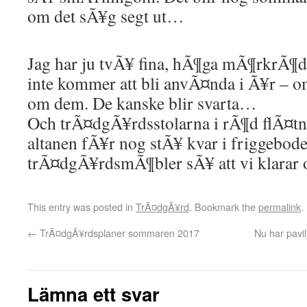
om det sÃ¥g segt ut…
Jag har ju tvÃ¥ fina, hÃ¶ga mÃ¶rkrÃ¶d
inte kommer att bli anvÃ¤nda i Ã¥r – o
om dem. De kanske blir svarta…
Och trÃ¤dgÃ¥rdsstolarna i rÃ¶d flÃ¤t
altanen fÃ¥r nog stÃ¥ kvar i friggebode
trÃ¤dgÃ¥rdsmÃ¶bler sÃ¥ att vi klarar
This entry was posted in
TrÃ¤dgÃ¥rd
. Bookmark the
permalink
.
←
TrÃ¤dgÃ¥rdsplaner sommaren 2017
Nu har pavi
Lämna ett svar