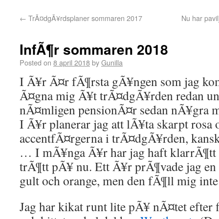
←
TrÃ¤dgÃ¥rdsplaner sommaren 2017
Nu har pavi
InfÃ¶r sommaren 2018
Posted on
8 april 2018
by
Gunilla
I Ã¥r Ã¤r fÃ¶rsta gÃ¥ngen som jag komm
Ã¤gna mig Ã¥t trÃ¤dgÃ¥rden redan un
nÃ¤mligen pensionÃ¤r sedan nÃ¥gra 
I Ã¥r planerar jag att lÃ¥ta skarpt rosa 
accentfÃ¤rgerna i trÃ¤dgÃ¥rden, kanske
… I mÃ¥nga Ã¥r har jag haft klarrÃ¶tt 
trÃ¶tt pÃ¥ nu. Ett Ã¥r prÃ¶vade jag e
gult och orange, men den fÃ¶ll mig inte
Jag har kikat runt lite pÃ¥ nÃ¤tet eft