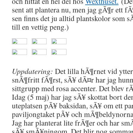
och hittat en hel del hos
Wexthuset.
(Det
sent att plantera nu, men jag gÃ¶r ett fÃ
sen finns det ju alltid plantskolor som 
till en vettig peng.)
Uppdatering:
Det lilla hÃ¶rnet vid ytt
snÃ¶fritt fÃ¶rst, sÃ¥ dÃ¤r har jag hunni
sittgrupp med rosa accenter. Det blev rÃ¤
Idag (5 maj) har jag sÃ¥ skottat bort d
uteplatsen pÃ¥ baksidan, sÃ¥ om ett pa
paviljongtaket pÃ¥ och mÃ¶beldynorna
Jag har planterat lite frÃ¶er och har s
sÃ¥ smÃ¥ningom. Det blir nog sommar