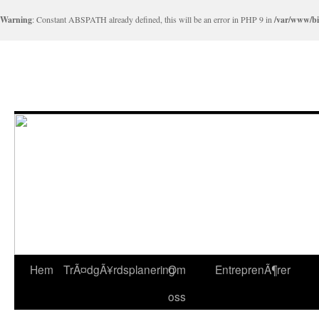
Warning
: Constant ABSPATH already defined, this will be an error in PHP 9 in
/var/www/bil
Hem
TrÃ¤dgÃ¥rdsplanering
Om
EntreprenÃ¶rer
oss