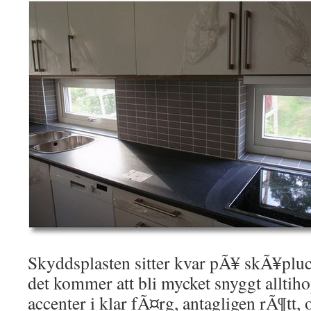
Skyddsplasten sitter kvar pÃ¥ skÃ¥pluck
det kommer att bli mycket snyggt alltih
accenter i klar fÃ¤rg, antagligen rÃ¶tt, 