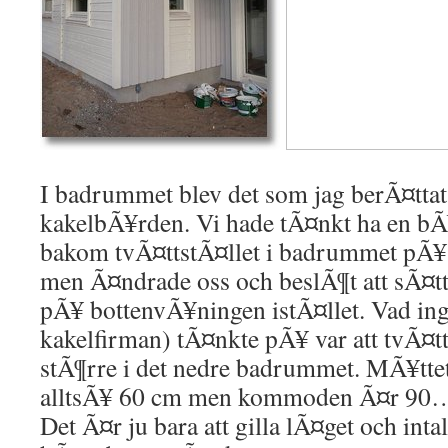
I badrummet blev det som jag berÃ¤ttat
kakelbÃ¥rden. Vi hade tÃ¤nkt ha en bÃ¥
bakom tvÃ¤ttstÃ¤llet i badrummet pÃ
men Ã¤ndrade oss och beslÃ¶t att sÃ¤t
pÃ¥ bottenvÃ¥ningen istÃ¤llet. Vad inge
kakelfirman) tÃ¤nkte pÃ¥ var att tvÃ¤t
stÃ¶rre i det nedre badrummet. MÃ¥tt
alltsÃ¥ 60 cm men kommoden Ã¤r 90
Det Ã¤r ju bara att gilla lÃ¤get och intal