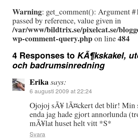
Warning
: get_comment(): Argument #
passed by reference, value given in
/var/www/bildtrix.se/pixelcat.se/blogg
wp-comment-query.php
484
on line
4 Responses to
KÃ¶kskakel, u
och badrumsinredning
Erika
says:
6 augusti 2009 at 22:24
Ojojoj sÃ¥ lÃ¤ckert det blir! Min s
enda jag hade gjort annorlunda (tro
mÃ¥lat huset helt vitt *S*
Svara