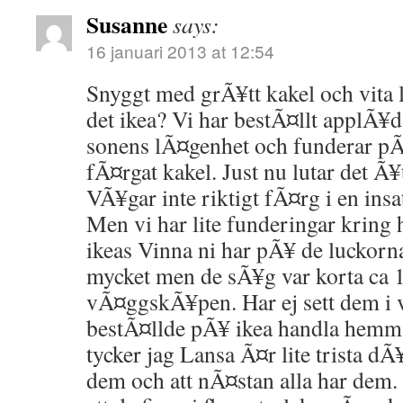
Susanne
says:
16 januari 2013 at 12:54
Snyggt med grÃ¥tt kakel och vita 
det ikea? Vi har bestÃ¤llt applÃ¥d 
sonens lÃ¤genhet och funderar pÃ¥ 
fÃ¤rgat kakel. Just nu lutar det Ã¥t
VÃ¥gar inte riktigt fÃ¤rg i en ins
Men vi har lite funderingar kring 
ikeas Vinna ni har pÃ¥ de luckorn
mycket men de sÃ¥g var korta ca 
vÃ¤ggskÃ¥pen. Har ej sett dem i v
bestÃ¤llde pÃ¥ ikea handla hemma
tycker jag Lansa Ã¤r lite trista dÃ
dem och att nÃ¤stan alla har dem