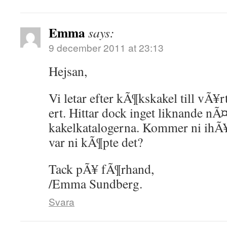
Emma
says:
9 december 2011 at 23:13
Hejsan,
Vi letar efter kÃ¶kskakel till vÃ¥r
ert. Hittar dock inget liknande nÃ¤r
kakelkatalogerna. Kommer ni ihÃ¥
var ni kÃ¶pte det?
Tack pÃ¥ fÃ¶rhand,
/Emma Sundberg.
Svara