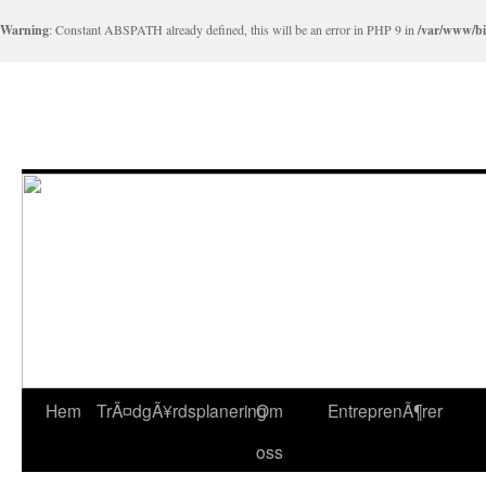
Warning
: Constant ABSPATH already defined, this will be an error in PHP 9 in
/var/www/bil
Hem
TrÃ¤dgÃ¥rdsplanering
Om
EntreprenÃ¶rer
oss