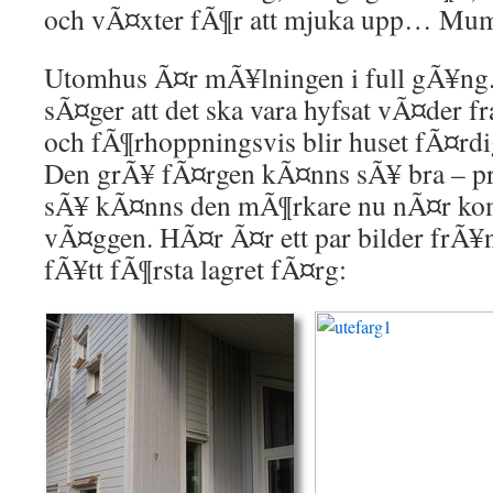
och vÃ¤xter fÃ¶r att mjuka upp… Mu
Utomhus Ã¤r mÃ¥lningen i full gÃ¥ng
sÃ¤ger att det ska vara hyfsat vÃ¤der f
och fÃ¶rhoppningsvis blir huset fÃ¤rd
Den grÃ¥ fÃ¤rgen kÃ¤nns sÃ¥ bra – pr
sÃ¥ kÃ¤nns den mÃ¶rkare nu nÃ¤r ko
vÃ¤ggen. HÃ¤r Ã¤r ett par bilder frÃ¥
fÃ¥tt fÃ¶rsta lagret fÃ¤rg: