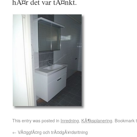
hÃ¤r det var tÃ¤nkt.
This entry was posted in
Inredning
,
KÃ¶ksplanering
. Bookmark 
←
VÃ¤ggfÃ¤rg och trÃ¤dgÃ¥rdsritning