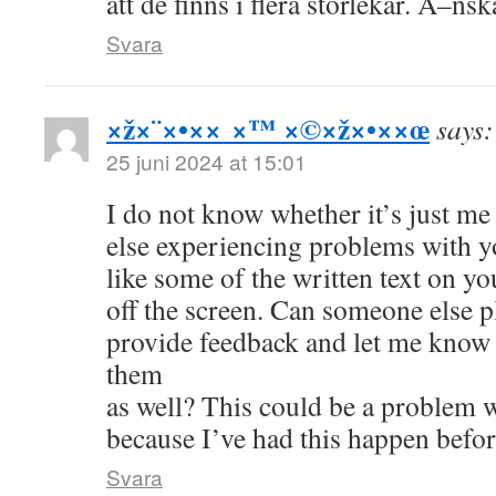
att de finns i flera storlekar. Ã–ns
Svara
×ž×¨×•×× ×™ ×©×ž×•××œ
says:
25 juni 2024 at 15:01
I do not know whether it’s just me
else experiencing problems with y
like some of the written text on yo
off the screen. Can someone else p
provide feedback and let me know i
them
as well? This could be a problem 
because I’ve had this happen befo
Svara