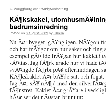
←
VÃ¤ggfÃ¤rg och trÃ¤dgÃ¥rdsritning
KÃ¶kskakel, utomhusmÃ¥lnin
badrumsinredning
Posted on
6 augusti 2009
by
Gunilla
Nu Ã¤r bygget igÃ¥ng igen. NÃ¥gon fir
och har frÃ¥gor om hur saker och ting 
exempel gÃ¤llde frÃ¥gan hur kaklet i t
sÃ¤ttas. Jag fÃ¶rklarade hur vi hade tÃ
svÃ¤ngde fÃ¶rbi pÃ¥ eftermiddagen sat
KÃ¶kskaklet Ã¤r bÃ¥de satt och fogat, o
Jag Ã¤r sÃ¥ nÃ¶jd med den silverfÃ¤rg
fÃ¶nstret. Kaklet Ã¤r grÃ¥are i verkli
hÃ¤r ser det nÃ¤stan brunt ut: